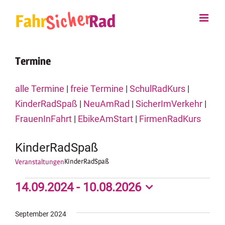
Zum
Inhalt
springen
Termine
alle Termine
|
freie Termine
|
SchulRadKurs
|
KinderRadSpaß
|
NeuAmRad
|
SicherImVerkehr
|
FrauenInFahrt
|
EbikeAmStart
|
FirmenRadKurs
KinderRadSpaß
KinderRadSpaß
Veranstaltungen
Veranstaltungen
14.09.2024
 - 
10.08.2026
Datum
wählen.
September 2024